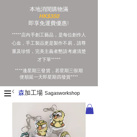
本地消閒購物滿
HK$350
​即享免運費優惠!
*****店內手創工藝品，是每位創作人
心血，手工製品更是製作不易，請尊
重及珍惜，完美主義者懇請考慮清楚
才下單*****
****逢星期三發貨，若星期三假期
便順延一天即星期四發貨****
森
加工場
Sagasworkshop