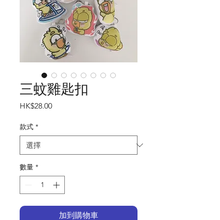
三蚊雞匙扣
價
HK$28.00
格
款式
*
數量
*
加到購物車