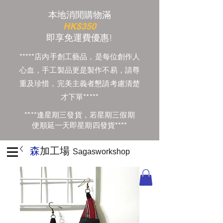
本地消閒購物滿
HK$350
​即享免運費優惠!
*****店內手創工藝品，是每位創作人
心血，手工製品更是製作不易，請尊
重及珍惜，完美主義者懇請考慮清楚
才下單*****
****逢星期三發貨，若星期三假期
便順延一天即星期四發貨****
森
加工場
Sagasworkshop