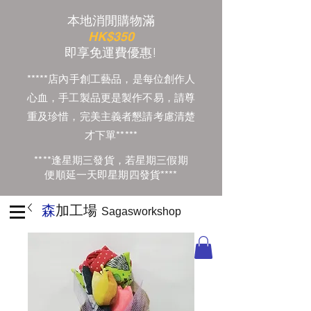
本地消閒購物滿
HK$350
​即享免運費優惠!
*****店內手創工藝品，是每位創作人
心血，手工製品更是製作不易，請尊
重及珍惜，完美主義者懇請考慮清楚
才下單*****
****逢星期三發貨，若星期三假期
便順延一天即星期四發貨****
森
加工場
Sagasworkshop