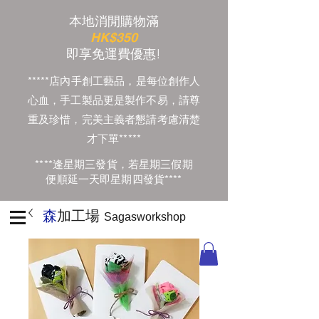
本地消閒購物滿
HK$350
​即享免運費優惠!
*****店內手創工藝品，是每位創作人
心血，手工製品更是製作不易，請尊
重及珍惜，完美主義者懇請考慮清楚
才下單*****
****逢星期三發貨，若星期三假期
便順延一天即星期四發貨****
森
加工場
Sagasworkshop