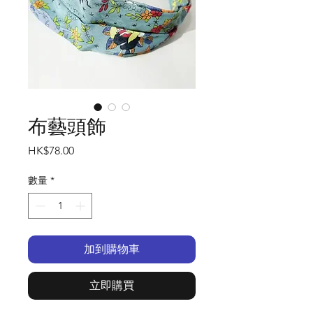
布藝頭飾
價
HK$78.00
格
數量
*
加到購物車
立即購買