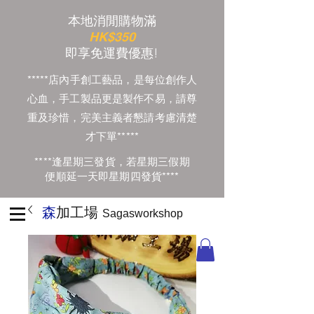
本地消閒購物滿
HK$350
​即享免運費優惠!
*****店內手創工藝品，是每位創作人
心血，手工製品更是製作不易，請尊
重及珍惜，完美主義者懇請考慮清楚
才下單*****
****逢星期三發貨，若星期三假期
便順延一天即星期四發貨****
森
加工場
Sagasworkshop