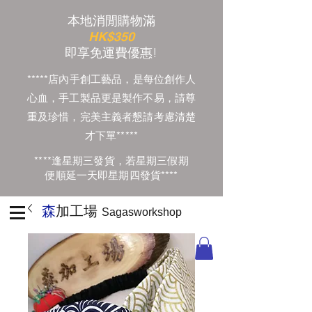
本地消閒購物滿
HK$350
​即享免運費優惠!
*****店內手創工藝品，是每位創作人
心血，手工製品更是製作不易，請尊
重及珍惜，完美主義者懇請考慮清楚
才下單*****
****逢星期三發貨，若星期三假期
便順延一天即星期四發貨****
森
加工場
Sagasworkshop