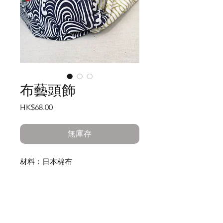
布藝頭飾
價
HK$68.00
格
無庫存
材料：日本棉布
尺寸：頭圍55cm ~ 58cm (一般正常
頭圍大小)，髮帶寬度5.5cm，因手工
縫製尺寸或有0.5cm偏差
重量：約28g
工作室:
產品內容：全人手一針一線縫製