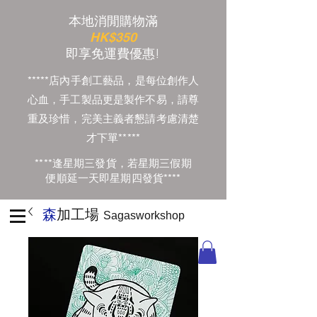
本地消閒購物滿
HK$350
​即享免運費優惠!
*****店內手創工藝品，是每位創作人
心血，手工製品更是製作不易，請尊
重及珍惜，完美主義者懇請考慮清楚
才下單*****
****逢星期三發貨，若星期三假期
便順延一天即星期四發貨****
森
加工場
Sagasworkshop