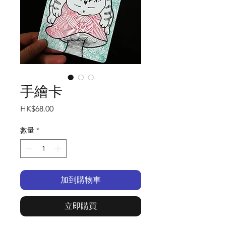
手繪卡
價
HK$68.00
格
數量
*
加到購物車
立即購買