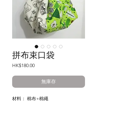
拼布束口袋
價
HK$180.00
格
無庫存
材料： 棉布+棉繩
製造方式：人手一針一線縫製
尺寸：袋約20cm x 23cm，繩長約
38cm（束後）
重量：約150g
工作室:
貨品內容：可側背或手挽，能放錢