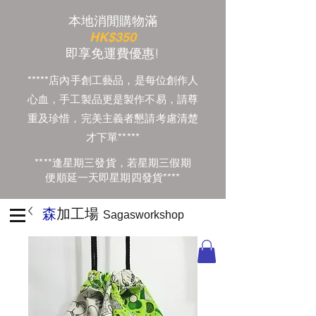
本地消閒購物滿
HK$350
​即享免運費優惠!
*****店內手創工藝品，是每位創作人
心血，手工製品更是製作不易，請尊
重及珍惜，完美主義者懇請考慮清楚
才下單*****
****逢星期三發貨，若星期三假期
便順延一天即星期四發貨****
森
加工場
Sagasworkshop