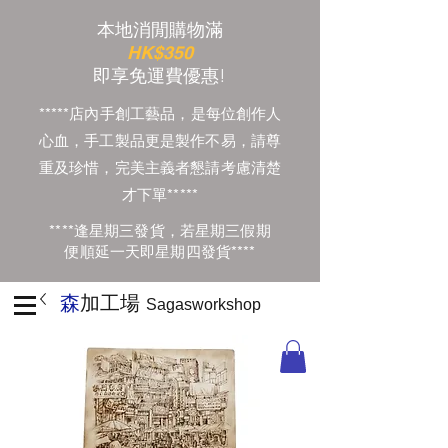
本地消閒購物滿
HK$350
​即享免運費優惠!
*****店內手創工藝品，是每位創作人
心血，手工製品更是製作不易，請尊
重及珍惜，完美主義者懇請考慮清楚
才下單*****
****逢星期三發貨，若星期三假期
便順延一天即星期四發貨****
森
加工場
Sagasworkshop